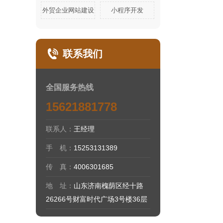
外贸企业网站建设
小程序开发
联系我们
全国服务热线
15621881778
联系人：
王经理
手 机：
15253131389
传 真：
4006301685
地 址：
山东济南槐荫区经十路
26266号财富时代广场3号楼36层